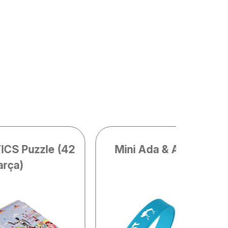
CS Puzzle (42
Mini Ada & Arat Bilekli
arça)