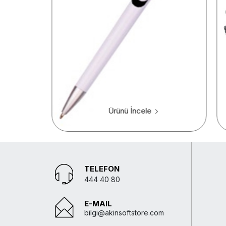
Ürünü İncele
TELEFON
444 40 80
E-MAIL
bilgi@akinsoftstore.com