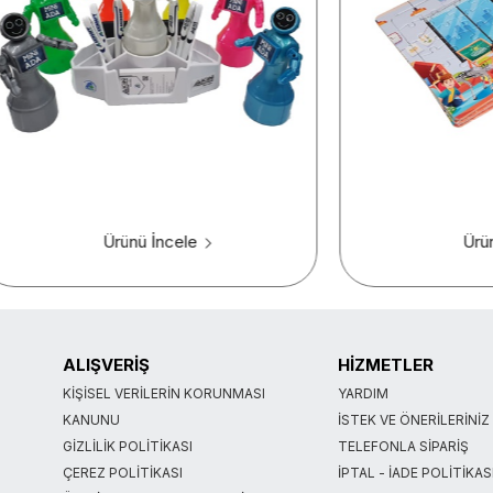
Ürünü İncele
Ürü
ALIŞVERİŞ
HİZMETLER
KIŞISEL VERILERIN KORUNMASI
YARDIM
KANUNU
İSTEK VE ÖNERILERINIZ
GIZLILIK POLITIKASI
TELEFONLA SIPARIŞ
ÇEREZ POLITIKASI
İPTAL - İADE POLITIKAS