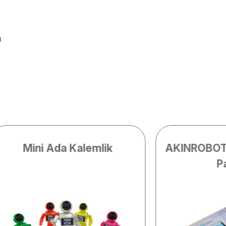
ı
Mini Ada Kalemlik
AKINROBOTI
P