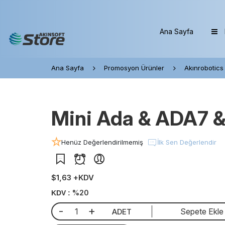
Ana Sayfa
Ana Sayfa
Promosyon Ürünler
Akınrobotics
Mini Ada & ADA7 &
Henüz Değerlendirilmemiş
İlk Sen Değerlendir
$1,63 +KDV
%20
KDV :
-
+
Sepete Ekle
ADET