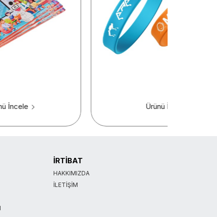
nü İncele
Ürünü İncele
İRTİBAT
HAKKIMIZDA
İLETIŞIM
I