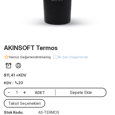
AKINSOFT Termos
Henüz Değerlendirilmemiş
İlk Sen Değerlendir
$11,41 +KDV
%20
KDV :
-
+
Sepete Ekle
ADET
Taksit Seçenekleri
Stok Kodu:
AS-TERMOS