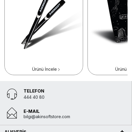
Ürünü İncele
Ürünü İn
TELEFON
444 40 80
E-MAIL
bilgi@akinsoftstore.com
ALIŞVERİŞ