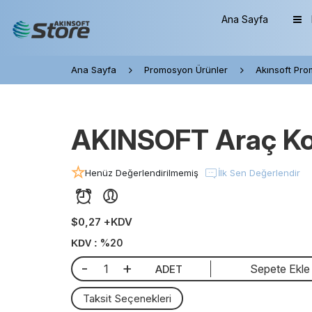
Ana Sayfa
Ana Sayfa
Promosyon Ürünler
Akınsoft Pro
AKINSOFT Araç K
Henüz Değerlendirilmemiş
İlk Sen Değerlendir
$0,27 +KDV
%20
KDV :
-
+
Sepete Ekle
ADET
Taksit Seçenekleri