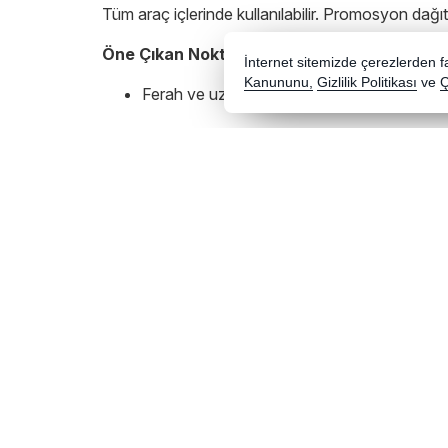
Tüm araç içlerinde kullanılabilir. Promosyon dağıtıml
Öne Çıkan Noktalar:
İnternet sitemizde çerezlerden fay
Kanununu,
Gizlilik Politikası
ve
Ç
Ferah ve uzun süre kalıcı koku
Araç içi kullanım için ideal
Kurumsal logolu tasarım
9cm x 9cm boyutlarında
Tavsiye Edilen Ürünler