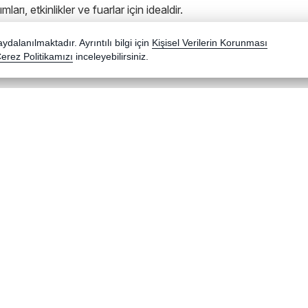
arı, etkinlikler ve fuarlar için idealdir.
dalanılmaktadır. Ayrıntılı bilgi için
Kişisel Verilerin Korunması
erez Politikamızı
inceleyebilirsiniz.
AKINSOFT Oyuncu Mousepad