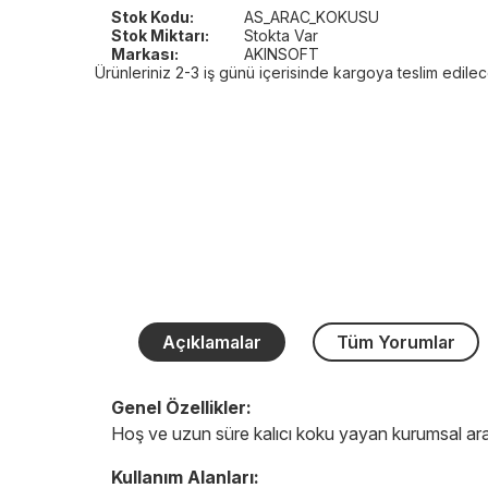
Stok Kodu:
AS_ARAC_KOKUSU
Stok Miktarı:
Stokta Var
Markası:
AKINSOFT
Ürünleriniz 2-3 iş günü içerisinde kargoya teslim edilece
Açıklamalar
Tüm Yorumlar
Genel Özellikler:
Hoş ve uzun süre kalıcı koku yayan kurumsal araç
Kullanım Alanları: