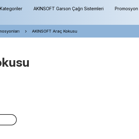
Kategoriler
AKINSOFT Garson Çağrı Sistemleri
Promosyon 
mosyonları
AKINSOFT Araç Kokusu
okusu