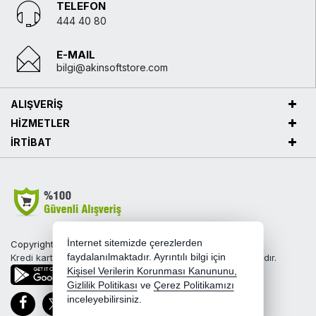
TELEFON
444 40 80
E-MAIL
bilgi@akinsoftstore.com
ALIŞVERİŞ
HİZMETLER
İRTİBAT
İnternet sitemizde çerezlerden
Copyright 2026 akinsoftstore.com - Tüm hakları saklıdır.
faydalanılmaktadır. Ayrıntılı bilgi için
Kredi kartı bilgileriniz 256bit SSL sertifikası ile korunmaktadır.
Kişisel Verilerin Korunması Kanununu,
Gizlilik Politikası
ve
Çerez Politikamızı
inceleyebilirsiniz.