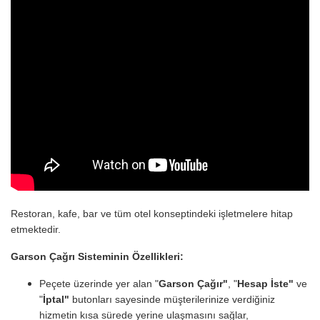
Restoran, kafe, bar ve tüm otel konseptindeki işletmelere hitap
etmektedir.
Garson Çağrı Sisteminin Özellikleri:
Peçete üzerinde yer alan "
Garson Çağır"
, "
Hesap İste"
ve
"
İptal"
butonları sayesinde müşterilerinize verdiğiniz
hizmetin kısa sürede yerine ulaşmasını sağlar,