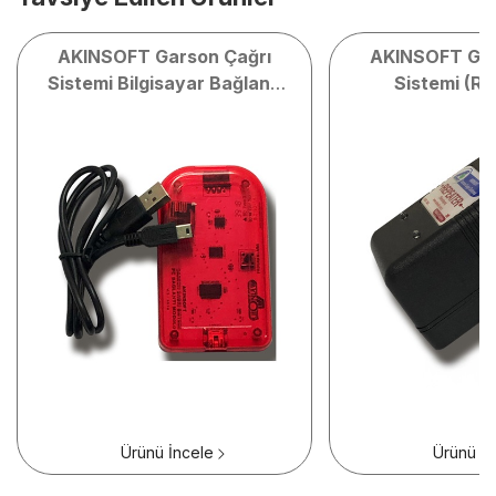
AKINSOFT Garson Çağrı
AKINSOFT Gar
Sistemi Bilgisayar Bağlantı
Sistemi (Re
Modülü
Ürünü İncele
Ürünü İn