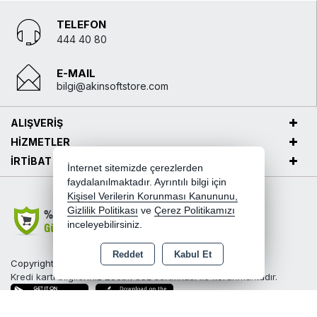
TELEFON
444 40 80
E-MAIL
bilgi@akinsoftstore.com
ALIŞVERİŞ
HİZMETLER
İRTİBAT
İnternet sitemizde çerezlerden
faydalanılmaktadır. Ayrıntılı bilgi için
Kişisel Verilerin Korunması Kanununu,
Gizlilik Politikası
ve
Çerez Politikamızı
inceleyebilirsiniz.
Reddet
Kabul Et
Copyright 2026 akinsoftstore.com - Tüm hakları saklıdır.
Kredi kartı bilgileriniz 256bit SSL sertifikası ile korunmaktadır.