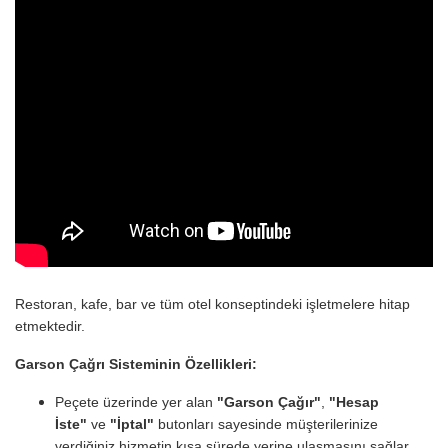
Restoran, kafe, bar ve tüm otel konseptindeki işletmelere hitap
etmektedir.
Garson Çağrı Sisteminin Özellikleri:
Peçete üzerinde yer alan
"Garson Çağır"
,
"Hesap
İste"
ve
"İptal"
butonları sayesinde müşterilerinize
verdiğiniz hizmetin kısa sürede yerine ulaşmasını sağlar,